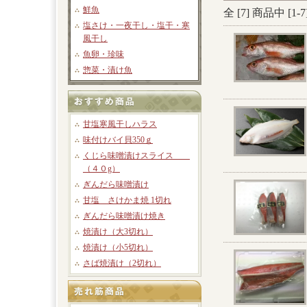
鮮魚
全 [
7
] 商品中 [
1
-
7
塩さけ・一夜干し・塩干・寒
風干し
魚卵・珍味
惣菜・漬け魚
甘塩寒風干しハラス
味付けバイ貝350ｇ
くじら味噌漬けスライス
（４０g）
ぎんだら味噌漬け
甘塩 さけかま焼 1切れ
ぎんだら味噌漬け焼き
焼漬け（大3切れ）
焼漬け（小5切れ）
さば焼漬け（2切れ）