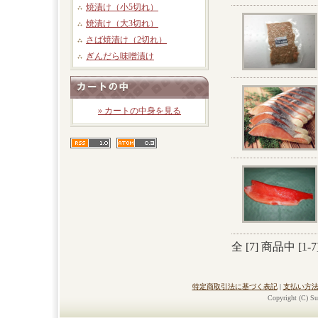
焼漬け（小5切れ）
焼漬け（大3切れ）
さば焼漬け（2切れ）
ぎんだら味噌漬け
» カートの中身を見る
全 [
7
] 商品中 [
1
-
7
特定商取引法に基づく表記
|
支払い方
Copyright (C) Su