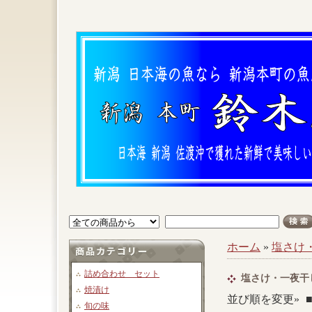
ホーム
»
塩さけ
詰め合わせ セット
塩さけ・一夜干
焼漬け
並び順を変更»
旬の味