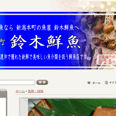
ホーム
»
魚卵・珍味